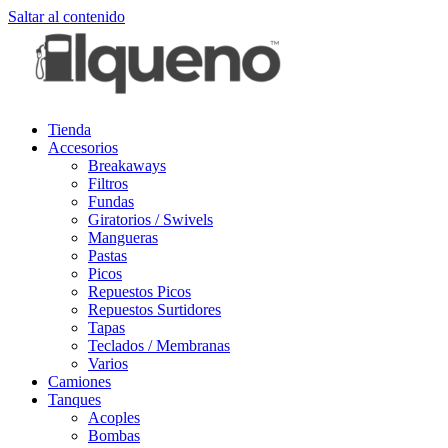
Saltar al contenido
Tienda
Accesorios
Breakaways
Filtros
Fundas
Giratorios / Swivels
Mangueras
Pastas
Picos
Repuestos Picos
Repuestos Surtidores
Tapas
Teclados / Membranas
Varios
Camiones
Tanques
Acoples
Bombas