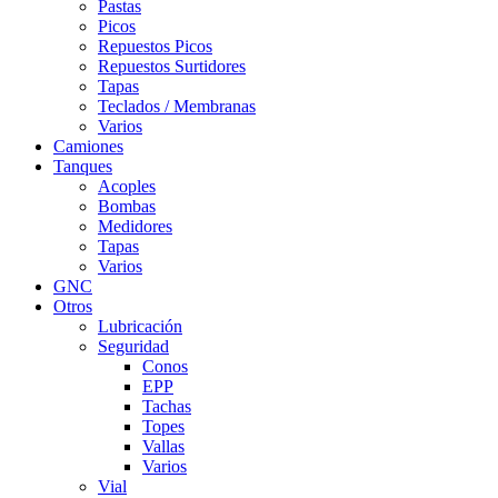
Pastas
Picos
Repuestos Picos
Repuestos Surtidores
Tapas
Teclados / Membranas
Varios
Camiones
Tanques
Acoples
Bombas
Medidores
Tapas
Varios
GNC
Otros
Lubricación
Seguridad
Conos
EPP
Tachas
Topes
Vallas
Varios
Vial