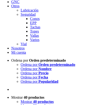
GNC
Otros
Lubricación
Seguridad
Conos
EPP
Tachas
Topes
Vallas
Varios
Vial
Nosotros
Mi cuenta
Ordena por
Orden predeterminado
Ordena por
Orden predeterminado
Ordena por
Nombre
Ordena por
Precio
Ordena por
Fecha
Ordena por
Popularidad
Mostrar
40 productos
Mostrar
40 productos