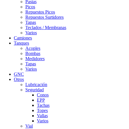
Pastas
Picos
Repuestos Picos
Repuestos Surtidores
Tapas
Teclados / Membranas
Varios
Camiones
Tanques
Acoples
Bombas
Medidores
Tapas
Varios
GNC
Otros
Lubricación
Seguridad
Conos
EPP
Tachas
Topes
Vallas
Varios
Vial