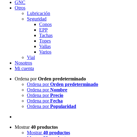
GNC
Otros
Lubricación
Seguridad
Conos
EPP
Tachas
Topes
Vallas
Varios
Vial
Nosotros
Mi cuenta
Ordena por
Orden predeterminado
Ordena por
Orden predeterminado
Ordena por
Nombre
Ordena por
Precio
Ordena por
Fecha
Ordena por
Popularidad
Mostrar
40 productos
Mostrar
40 productos