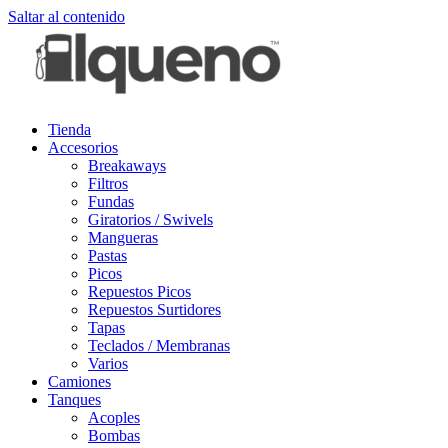
Saltar al contenido
Tienda
Accesorios
Breakaways
Filtros
Fundas
Giratorios / Swivels
Mangueras
Pastas
Picos
Repuestos Picos
Repuestos Surtidores
Tapas
Teclados / Membranas
Varios
Camiones
Tanques
Acoples
Bombas