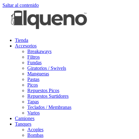
Saltar al contenido
Tienda
Accesorios
Breakaways
Filtros
Fundas
Giratorios / Swivels
Mangueras
Pastas
Picos
Repuestos Picos
Repuestos Surtidores
Tapas
Teclados / Membranas
Varios
Camiones
Tanques
Acoples
Bombas