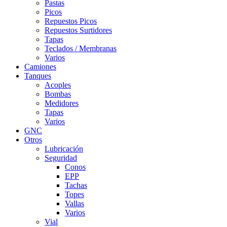
Pastas
Picos
Repuestos Picos
Repuestos Surtidores
Tapas
Teclados / Membranas
Varios
Camiones
Tanques
Acoples
Bombas
Medidores
Tapas
Varios
GNC
Otros
Lubricación
Seguridad
Conos
EPP
Tachas
Topes
Vallas
Varios
Vial