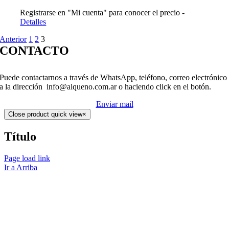
Registrarse en "Mi cuenta" para conocer el precio -
Detalles
Anterior
1
2
3
CONTACTO
Puede contactarnos a través de WhatsApp, teléfono, correo electrónico
a la dirección info@alqueno.com.ar o haciendo click en el botón.
Enviar mail
Close product quick view
×
Título
Page load link
Ir a Arriba