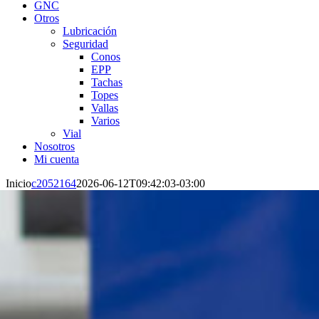
GNC
Otros
Lubricación
Seguridad
Conos
EPP
Tachas
Topes
Vallas
Varios
Vial
Nosotros
Mi cuenta
Inicio
c2052164
2026-06-12T09:42:03-03:00