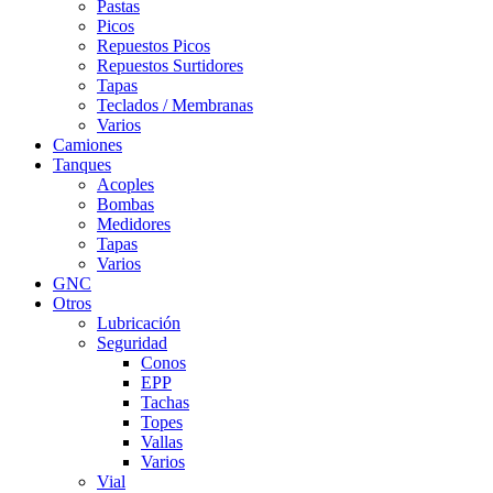
Pastas
Picos
Repuestos Picos
Repuestos Surtidores
Tapas
Teclados / Membranas
Varios
Camiones
Tanques
Acoples
Bombas
Medidores
Tapas
Varios
GNC
Otros
Lubricación
Seguridad
Conos
EPP
Tachas
Topes
Vallas
Varios
Vial