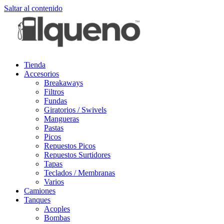
Saltar al contenido
Tienda
Accesorios
Breakaways
Filtros
Fundas
Giratorios / Swivels
Mangueras
Pastas
Picos
Repuestos Picos
Repuestos Surtidores
Tapas
Teclados / Membranas
Varios
Camiones
Tanques
Acoples
Bombas