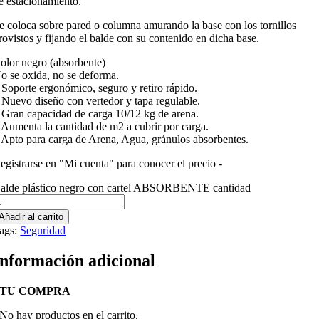
e estacionamiento.
e coloca sobre pared o columna amurando la base con los tornillos
rovistos y fijando el balde con su contenido en dicha base.
olor negro (absorbente)
o se oxida, no se deforma.
 Soporte ergonómico, seguro y retiro rápido.
 Nuevo diseño con vertedor y tapa regulable.
 Gran capacidad de carga 10/12 kg de arena.
 Aumenta la cantidad de m2 a cubrir por carga.
 Apto para carga de Arena, Agua, gránulos absorbentes.
egistrarse en "Mi cuenta" para conocer el precio -
alde plástico negro con cartel ABSORBENTE cantidad
Añadir al carrito
ags:
Seguridad
Información adicional
TU COMPRA
No hay productos en el carrito.