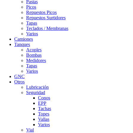
Pastas
Picos
Repuestos Picos
Repuestos Surtidores
Tapas
Teclados / Membranas
Varios
Camiones
Tanques
Acoples
Bombas
Medidores
Tapas
Varios
GNC
Otros
Lubricación
Seguridad
Conos
EPP
Tachas
Topes
Vallas
Varios
Vial