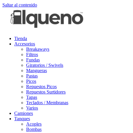
Saltar al contenido
Tienda
Accesorios
Breakaways
Filtros
Fundas
Giratorios / Swivels
Mangueras
Pastas
Picos
Repuestos Picos
Repuestos Surtidores
Tapas
Teclados / Membranas
Varios
Camiones
Tanques
Acoples
Bombas