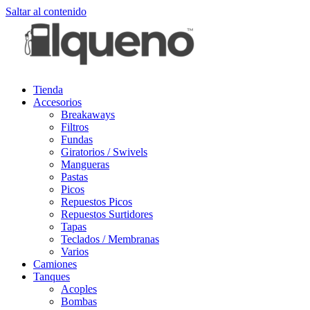
Saltar al contenido
Tienda
Accesorios
Breakaways
Filtros
Fundas
Giratorios / Swivels
Mangueras
Pastas
Picos
Repuestos Picos
Repuestos Surtidores
Tapas
Teclados / Membranas
Varios
Camiones
Tanques
Acoples
Bombas