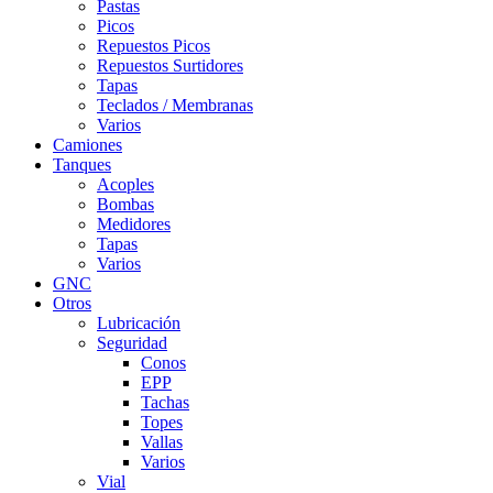
Pastas
Picos
Repuestos Picos
Repuestos Surtidores
Tapas
Teclados / Membranas
Varios
Camiones
Tanques
Acoples
Bombas
Medidores
Tapas
Varios
GNC
Otros
Lubricación
Seguridad
Conos
EPP
Tachas
Topes
Vallas
Varios
Vial