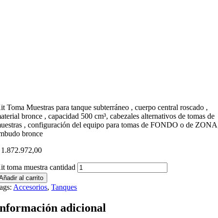
it Toma Muestras para tanque subterráneo , cuerpo central roscado ,
aterial bronce , capacidad 500 cm³, cabezales alternativos de tomas de
uestras , configuración del equipo para tomas de FONDO o de ZONA
mbudo bronce
1.872.972,00
it toma muestra cantidad
Añadir al carrito
ags:
Accesorios
,
Tanques
Información adicional