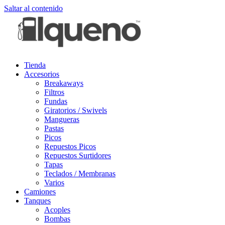
Saltar al contenido
Tienda
Accesorios
Breakaways
Filtros
Fundas
Giratorios / Swivels
Mangueras
Pastas
Picos
Repuestos Picos
Repuestos Surtidores
Tapas
Teclados / Membranas
Varios
Camiones
Tanques
Acoples
Bombas