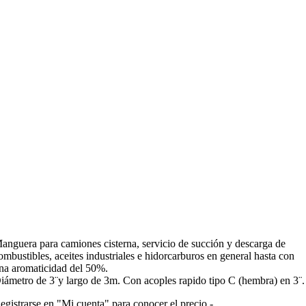
anguera para camiones cisterna, servicio de succión y descarga de
ombustibles, aceites industriales e hidorcarburos en general hasta con
na aromaticidad del 50%.
iámetro de 3¨y largo de 3m. Con acoples rapido tipo C (hembra) en 3¨.
egistrarse en "Mi cuenta" para conocer el precio -