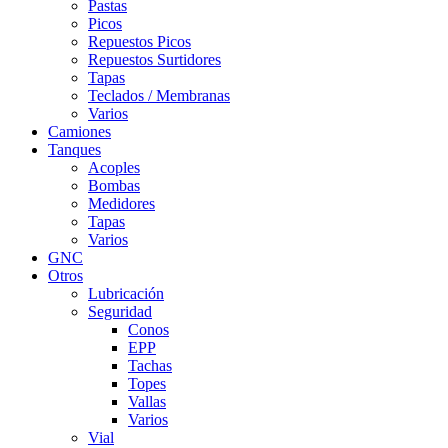
Pastas
Picos
Repuestos Picos
Repuestos Surtidores
Tapas
Teclados / Membranas
Varios
Camiones
Tanques
Acoples
Bombas
Medidores
Tapas
Varios
GNC
Otros
Lubricación
Seguridad
Conos
EPP
Tachas
Topes
Vallas
Varios
Vial