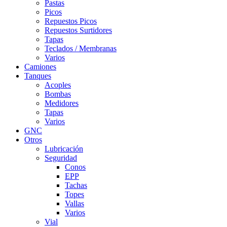
Pastas
Picos
Repuestos Picos
Repuestos Surtidores
Tapas
Teclados / Membranas
Varios
Camiones
Tanques
Acoples
Bombas
Medidores
Tapas
Varios
GNC
Otros
Lubricación
Seguridad
Conos
EPP
Tachas
Topes
Vallas
Varios
Vial