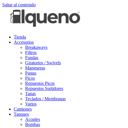
Saltar al contenido
Tienda
Accesorios
Breakaways
Filtros
Fundas
Giratorios / Swivels
Mangueras
Pastas
Picos
Repuestos Picos
Repuestos Surtidores
Tapas
Teclados / Membranas
Varios
Camiones
Tanques
Acoples
Bombas